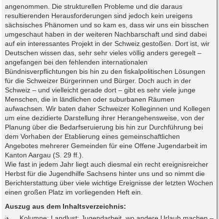
angenommen. Die strukturellen Probleme und die daraus
resultierenden Herausforderungen sind jedoch kein ureigens
sächsisches Phänomen und so kam es, dass wir uns ein bisschen
umgeschaut haben in der weiteren Nachbarschaft und sind dabei
auf ein interessantes Projekt in der Schweiz gestoßen. Dort ist, wir
Deutschen wissen das, sehr sehr vieles völlig anders geregelt –
angefangen bei den fehlenden internationalen
Bündnisverpflichtungen bis hin zu den fiskalpolitischen Lösungen
für die Schweizer Bürgerinnen und Bürger. Doch auch in der
Schweiz – und vielleicht gerade dort – gibt es sehr viele junge
Menschen, die in ländlichen oder suburbanen Räumen
aufwachsen. Wir baten daher Schweizer Kolleginnen und Kollegen
um eine dezidierte Darstellung ihrer Herangehensweise, von der
Planung über die Bedarfseruierung bis hin zur Durchführung bei
dem Vorhaben der Etablierung eines gemeinschaftlichen
Angebotes mehrerer Gemeinden für eine Offene Jugendarbeit im
Kanton Aargau (S. 29 ff.).
Wie fast in jedem Jahr liegt auch diesmal ein recht ereignisreicher
Herbst für die Jugendhilfe Sachsens hinter uns und so nimmt die
Berichterstattung über viele wichtige Ereignisse der letzten Wochen
einen großen Platz im vorliegenden Heft ein.
Auszug aus dem Inhaltsverzeichnis:
Kolumne: Landlust: Jugendarbeit, wo andere Urlaub machen –