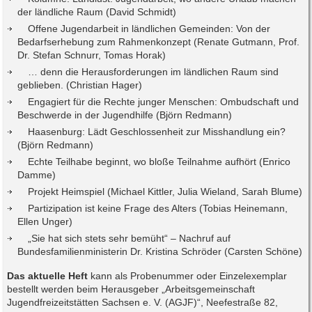
der ländliche Raum (David Schmidt)
Offene Jugendarbeit in ländlichen Gemeinden: Von der
Bedarfserhebung zum Rahmenkonzept (Renate Gutmann, Prof.
Dr. Stefan Schnurr, Tomas Horak)
… denn die Herausforderungen im ländlichen Raum sind
geblieben. (Christian Hager)
Engagiert für die Rechte junger Menschen: Ombudschaft und
Beschwerde in der Jugendhilfe (Björn Redmann)
Haasenburg: Lädt Geschlossenheit zur Misshandlung ein?
(Björn Redmann)
Echte Teilhabe beginnt, wo bloße Teilnahme aufhört (Enrico
Damme)
Projekt Heimspiel (Michael Kittler, Julia Wieland, Sarah Blume)
Partizipation ist keine Frage des Alters (Tobias Heinemann,
Ellen Unger)
„Sie hat sich stets sehr bemüht“ – Nachruf auf
Bundesfamilienministerin Dr. Kristina Schröder (Carsten Schöne)
Das aktuelle Heft
kann als Probenummer oder Einzelexemplar
bestellt werden beim Herausgeber „Arbeitsgemeinschaft
Jugendfreizeitstätten Sachsen e. V. (AGJF)“, Neefestraße 82,