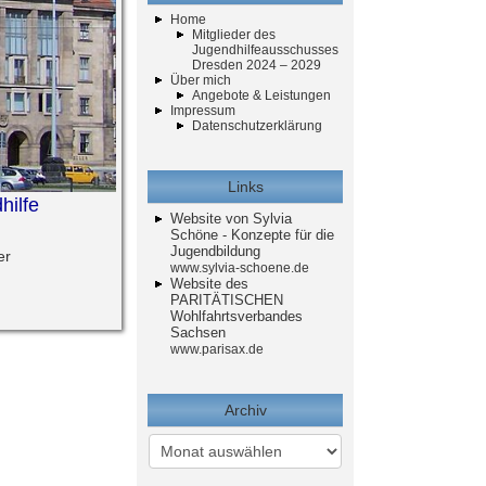
Home
Mitglieder des
Jugendhilfeausschusses
Dresden 2024 – 2029
Über mich
Angebote & Leistungen
Impressum
Datenschutzerklärung
Links
hilfe
Website von Sylvia
Schöne - Konzepte für die
Jugendbildung
er
www.sylvia-schoene.de
Website des
PARITÄTISCHEN
Wohlfahrtsverbandes
Sachsen
www.parisax.de
Archiv
Archiv