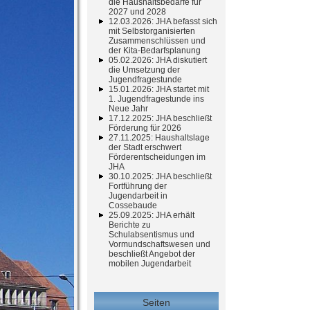
die Haushaltsbedarfe für
2027 und 2028
12.03.2026: JHA befasst sich
mit Selbstorganisierten
Zusammenschlüssen und
der Kita-Bedarfsplanung
05.02.2026: JHA diskutiert
die Umsetzung der
Jugendfragestunde
15.01.2026: JHA startet mit
1. Jugendfragestunde ins
Neue Jahr
17.12.2025: JHA beschließt
Förderung für 2026
27.11.2025: Haushaltslage
der Stadt erschwert
Förderentscheidungen im
JHA
30.10.2025: JHA beschließt
Fortführung der
Jugendarbeit in
Cossebaude
25.09.2025: JHA erhält
Berichte zu
Schulabsentismus und
Vormundschaftswesen und
beschließt Angebot der
mobilen Jugendarbeit
Seiten