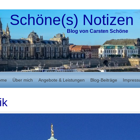
Schöne(s) Notizen
Blog von Carsten Schöne
ome
Über mich
Angebote & Leistungen
Blog-Beiträge
Impres
ik