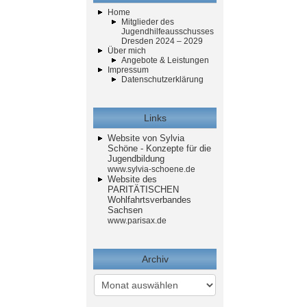
Home
Mitglieder des
Jugendhilfeausschusses
Dresden 2024 – 2029
Über mich
Angebote & Leistungen
Impressum
Datenschutzerklärung
Links
Website von Sylvia
Schöne - Konzepte für die
Jugendbildung
www.sylvia-schoene.de
Website des
PARITÄTISCHEN
Wohlfahrtsverbandes
Sachsen
www.parisax.de
Archiv
Archiv