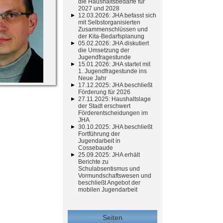
die Haushaltsbedarfe für
2027 und 2028
12.03.2026: JHA befasst sich
mit Selbstorganisierten
Zusammenschlüssen und
der Kita-Bedarfsplanung
05.02.2026: JHA diskutiert
die Umsetzung der
Jugendfragestunde
15.01.2026: JHA startet mit
1. Jugendfragestunde ins
Neue Jahr
17.12.2025: JHA beschließt
Förderung für 2026
27.11.2025: Haushaltslage
der Stadt erschwert
Förderentscheidungen im
JHA
30.10.2025: JHA beschließt
Fortführung der
Jugendarbeit in
Cossebaude
25.09.2025: JHA erhält
Berichte zu
Schulabsentismus und
Vormundschaftswesen und
beschließt Angebot der
mobilen Jugendarbeit
Seiten