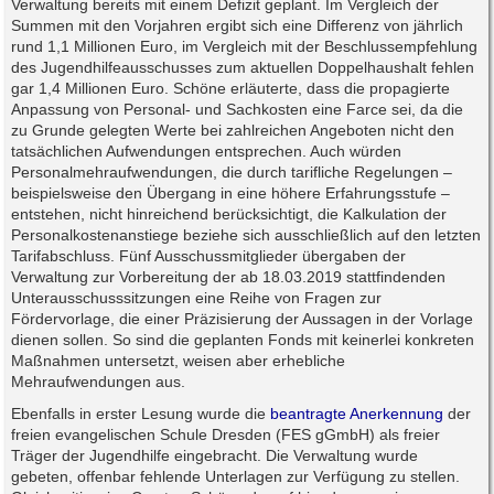
Verwaltung bereits mit einem Defizit geplant. Im Vergleich der
Summen mit den Vorjahren ergibt sich eine Differenz von jährlich
rund 1,1 Millionen Euro, im Vergleich mit der Beschlussempfehlung
des Jugendhilfeausschusses zum aktuellen Doppelhaushalt fehlen
gar 1,4 Millionen Euro. Schöne erläuterte, dass die propagierte
Anpassung von Personal- und Sachkosten eine Farce sei, da die
zu Grunde gelegten Werte bei zahlreichen Angeboten nicht den
tatsächlichen Aufwendungen entsprechen. Auch würden
Personalmehraufwendungen, die durch tarifliche Regelungen –
beispielsweise den Übergang in eine höhere Erfahrungsstufe –
entstehen, nicht hinreichend berücksichtigt, die Kalkulation der
Personalkostenanstiege beziehe sich ausschließlich auf den letzten
Tarifabschluss. Fünf Ausschussmitglieder übergaben der
Verwaltung zur Vorbereitung der ab 18.03.2019 stattfindenden
Unterausschusssitzungen eine Reihe von Fragen zur
Fördervorlage, die einer Präzisierung der Aussagen in der Vorlage
dienen sollen. So sind die geplanten Fonds mit keinerlei konkreten
Maßnahmen untersetzt, weisen aber erhebliche
Mehraufwendungen aus.
Ebenfalls in erster Lesung wurde die
beantragte Anerkennung
der
freien evangelischen Schule Dresden (FES gGmbH) als freier
Träger der Jugendhilfe eingebracht. Die Verwaltung wurde
gebeten, offenbar fehlende Unterlagen zur Verfügung zu stellen.