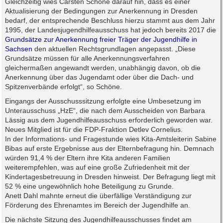
Gleichzeitig wies Carsten Schöne darauf hin, dass es einer
Aktualisierung der Bedingungen zur Anerkennung in Dresden
bedarf, der entsprechende Beschluss hierzu stammt aus dem Jahr
1995, der Landesjugendhilfeausschuss hat jedoch bereits 2017 die
Grundsätze zur Anerkennung freier Träger der Jugendhilfe in
Sachsen
den aktuellen Rechtsgrundlagen angepasst. „Diese
Grundsätze müssen für alle Anerkennungsverfahren
gleichermaßen angewandt werden, unabhängig davon, ob die
Anerkennung über das Jugendamt oder über die Dach- und
Spitzenverbände erfolgt“, so Schöne.
Eingangs der Ausschusssitzung erfolgte eine Umbesetzung im
Unterausschuss „HzE“, die nach dem Ausscheiden von Barbara
Lässig aus dem Jugendhilfeausschuss erforderlich geworden war.
Neues Mitglied ist für die FDP-Fraktion Detlev Cornelius.
In der Informations- und Fragestunde wies Kita-Amtsleiterin Sabine
Bibas auf erste Ergebnisse aus der Elternbefragung hin. Demnach
würden 91,4 % der Eltern ihre Kita anderen Familien
weiterempfehlen, was auf eine große Zufriedenheit mit der
Kindertagesbetreuung in Dresden hinweist. Der Befragung liegt mit
52 % eine ungewöhnlich hohe Beteiligung zu Grunde.
Anett Dahl mahnte erneut die überfällige Verständigung zur
Förderung des Ehrenamtes im Bereich der Jugendhilfe an.
Die nächste Sitzung des Jugendhilfeausschusses findet am