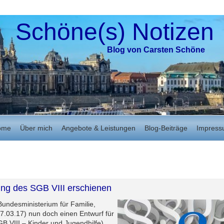
Schöne(s) Notizen
Blog von Carsten Schöne
ome
Über mich
Angebote & Leistungen
Blog-Beiträge
Impres
ung des SGB VIII erschienen
undesministerium für Familie,
.03.17) nun doch einen Entwurf für
GB VIII – Kinder und Jugendhilfe)