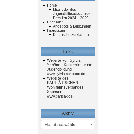
Home
Mitglieder des
Jugendhilfeausschusses
Dresden 2024 – 2029
Über mich
Angebote & Leistungen
Impressum
Datenschutzerklärung
Links
Website von Sylvia
Schöne - Konzepte für die
Jugendbildung
www.sylvia-schoene.de
Website des
PARITÄTISCHEN
Wohlfahrtsverbandes
Sachsen
www.parisax.de
Archiv
Archiv