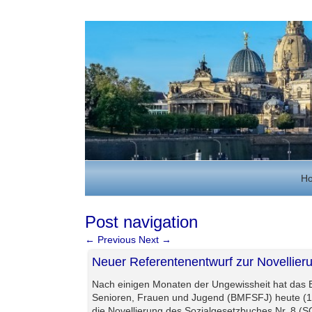
H
Post navigation
←
Previous
Next
→
Neuer Referentenentwurf zur Novellier
Nach einigen Monaten der Ungewissheit hat das B
Senioren, Frauen und Jugend (BMFSFJ) heute (17
die Novellierung des Sozialgesetzbuches Nr. 8 (S