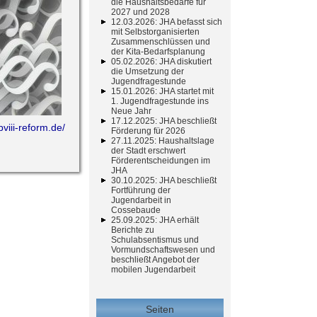
die Haushaltsbedarfe für
2027 und 2028
12.03.2026: JHA befasst sich
mit Selbstorganisierten
Zusammenschlüssen und
der Kita-Bedarfsplanung
05.02.2026: JHA diskutiert
die Umsetzung der
Jugendfragestunde
15.01.2026: JHA startet mit
1. Jugendfragestunde ins
Neue Jahr
17.12.2025: JHA beschließt
bviii-reform.de/
Förderung für 2026
27.11.2025: Haushaltslage
der Stadt erschwert
Förderentscheidungen im
JHA
30.10.2025: JHA beschließt
Fortführung der
Jugendarbeit in
Cossebaude
25.09.2025: JHA erhält
Berichte zu
Schulabsentismus und
Vormundschaftswesen und
beschließt Angebot der
mobilen Jugendarbeit
Seiten