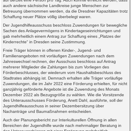
auf derzeit eine Person pro Tag. Auch konnte erreicht werden, dass
auch andere sächsische Landkreise junge Menschen zur
Betreuung übernommen werden, da die Dresdner Kapazitäten trotz
Schaffung neuer Plätze völlig überbelegt waren.
Der Jugendhilfeausschuss beschloss Zuwendungen für bewegliche
Sachen des Anlagevermögens in Kindertageseinrichtungen und
gab mehrheitlich einem Antrag zur Schaffung eines „Platzes der
Kinderrechte“ in Dresden seine Zustimmung.
Freie Träger können in offenen Kinder-, Jugend- und
Familienangeboten mit vorläufigen Zuwendungen nach dem
Jahreswechsel rechnen, der Ausschuss beschloss auf Antrag
mehrerer Mitglieder die Zahlungen bis zum Vorliegen des
Förderbeschlusses, der wiederum vom Haushaltsbeschluss des
Stadtrates abhängig ist. Demnach erhalten alle Träger vorläufige
Zuwendungen, die im Jahr 2022 eine Förderung erhielten, für nicht
ganzjährig geförderte Angebote ist die Zuwendung des Monats
Dezember 2022 als Bezugsgröße zu wählen. Wie die Vorsitzende
des Unterausschusses Förderung, Anett Dahl, ausführte, soll der
Jugendhilfeausschuss in seiner Dezembersitzung über
Nachanträge und Baumaßnahmen entscheiden.
Auch der Planungsbericht zur Interkulturellen Öffnung in allen
Bereichen der Jugendhilfe wurde nach mehrmaliger Beratung in