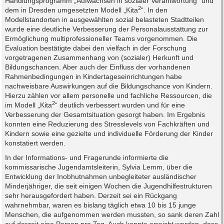
Handlungsprogramm „Aufwachsen in sozialer Verantwortung“ und
2
dem in Dresden umgesetzten Modell „Kita
“. In den
Modellstandorten in ausgewählten sozial belasteten Stadtteilen
wurde eine deutliche Verbesserung der Personalausstattung zur
Ermöglichung multiprofessioneller Teams vorgenommen. Die
Evaluation bestätigte dabei den vielfach in der Forschung
vorgetragenen Zusammenhang von (sozialer) Herkunft und
Bildungschancen. Aber auch der Einfluss der vorhandenen
Rahmenbedingungen in Kindertageseinrichtungen habe
nachweisbare Auswirkungen auf die Bildungschance von Kindern.
Hierzu zählen vor allem personelle und fachliche Ressourcen, die
2
im Modell „Kita
“ deutlich verbessert wurden und für eine
Verbesserung der Gesamtsituation gesorgt haben. Im Ergebnis
konnten eine Reduzierung des Stresslevels von Fachkräften und
Kindern sowie eine gezielte und individuelle Förderung der Kinder
konstatiert werden.
In der Informations- und Fragerunde informierte die
kommissarische Jugendamtsleiterin, Sylvia Lemm, über die
Entwicklung der Inobhutnahmen unbegleiteter ausländischer
Minderjähriger, die seit einigen Wochen die Jugendhilfestrukturen
sehr herausgefordert haben. Derzeit sei ein Rückgang
wahrnehmbar, waren es bislang täglich etwa 10 bis 15 junge
Menschen, die aufgenommen werden mussten, so sank deren Zahl