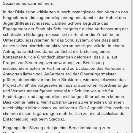
Sozialraums wahrnehmen.
In der Diskussion kritisierten Ausschussmitglieder den Versuch des
Eingreifens in die Jugendhilfeplanung und damit in die Hoheit des
Jugendhilfeausschusses. Carsten Schöne begrüßte das
Engagement der Stadt als Schulträgerin für eine Verbesserung der
schulischen Bildungsprozesse, kritisierte aber die Zunahme an
Unterstützungssystemen für das Schulsystem, ohne dass sich
dieses selbst hinreichend aktiv hieran beteiligen würde. In einem
Antrag hatte Schöne daher zunächst die Erstellung eines
Konzeptes für die Grundschulzentren gefordert, das u. a. auf
Fragen zur Steuerungsverantwortung, zur Beteiligung
insbesondere externer Partner und zu Evaluation des Vorhabens
Antworten liefern soll. Außerdem soll der Oberbürgermeister
prüfen, ob bereits vorhandene Strukturen, wie beispielsweise das
Projekt „Kinet“ die vorgesehenen sozialräumlichen Koordinierungs-
und Vernetzungsaufgaben sowohl für Schulen wie auch für
Kindertages- und Jugendhilfeeinrichtungen übernehmen können.
Dies könnte helfen, Mehrfachstrukturen zu vermeiden und einen
nachhaltigen Mitteleinsatz zu befördern. Der Jugendhilfeausschuss
stimmte diesen Ergänzungen mehrheitlich zu, die abschließende
Entscheidung liegt beim Stadtrat.
Eingangs der Sitzung erfolgte eine Berichterstattung zum