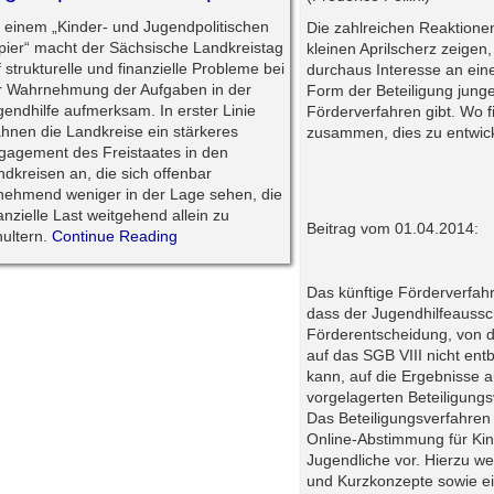
t einem „Kinder- und Jugendpolitischen
Die zahlreichen Reaktione
pier“ macht der Sächsische Landkreistag
kleinen Aprilscherz zeigen
 strukturelle und finanzielle Probleme bei
durchaus Interesse an ein
r Wahrnehmung der Aufgaben in der
Form der Beteiligung jun
gendhilfe aufmerksam. In erster Linie
Förderverfahren gibt. Wo f
hnen die Landkreise ein stärkeres
zusammen, dies zu entwic
gagement des Freistaates in den
ndkreisen an, die sich offenbar
nehmend weniger in der Lage sehen, die
anzielle Last weitgehend allein zu
Beitrag vom 01.04.2014:
hultern.
Continue Reading
Das künftige Förderverfahr
dass der Jugendhilfeaussc
Förderentscheidung, von de
auf das SGB VIII nicht en
kann, auf die Ergebnisse 
vorgelagerten Beteiligungs
Das Beteiligungsverfahren 
Online-Abstimmung für Ki
Jugendliche vor. Hierzu we
und Kurzkonzepte sowie e