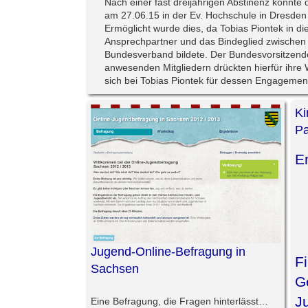
Nach einer fast dreijährigen Abstinenz konn
am 27.06.15 in der Ev. Hochschule in Dresden
Ermöglicht wurde dies, da Tobias Piontek in d
Ansprechpartner und das Bindeglied zwischen
Bundesverband bildete. Der Bundesvorsitzende
anwesenden Mitgliedern drückten
hierfür ihre
sich bei Tobias Piontek für dessen Engagement
Ki
Pa
E
Jugend-Online-Befragung in
Fi
Sachsen
G
J
Eine Befragung, die Fragen hinterlässt…