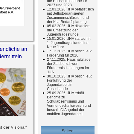
die Haushaltsbedarfe für
2027 und 2028
12.03.2026: JHA befasst sich
mit Selbstorganisierten
Zusammenschlüssen und
der Kita-Bedarfsplanung
05.02.2026: JHA diskutiert
die Umsetzung der
Jugendfragestunde
15.01.2026: JHA startet mit
1. Jugendfragestunde ins
Neue Jahr
gendliche an
17.12.2025: JHA beschließt
Förderung für 2026
ermitteln
27.11.2025: Haushaltslage
der Stadt erschwert
Förderentscheidungen im
JHA
30.10.2025: JHA beschließt
Fortführung der
Jugendarbeit in
Cossebaude
25.09.2025: JHA erhält
Berichte zu
Schulabsentismus und
Vormundschaftswesen und
beschließt Angebot der
mobilen Jugendarbeit
t der Visionär‘
Seiten