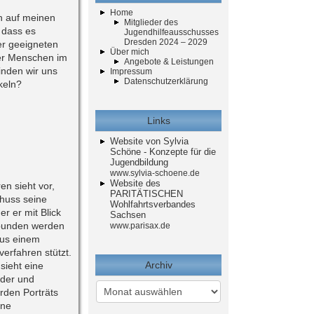
Home
n auf meinen
Mitglieder des
, dass es
Jugendhilfeausschusses
Dresden 2024 – 2029
er geeigneten
Über mich
ger Menschen im
Angebote & Leistungen
inden wir uns
Impressum
Datenschutzerklärung
keln?
Links
Website von Sylvia
Schöne - Konzepte für die
Jugendbildung
www.sylvia-schoene.de
Website des
en sieht vor,
PARITÄTISCHEN
huss seine
Wohlfahrtsverbandes
r er mit Blick
Sachsen
tbunden werden
www.parisax.de
aus einem
verfahren stützt.
Archiv
sieht eine
nder und
Archiv
rden Porträts
ine