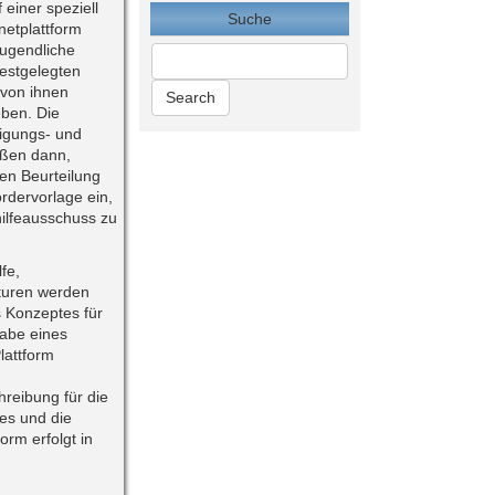
 einer speziell
Suche
rnetplattform
Jugendliche
estgelegten
 von ihnen
ben. Die
igungs- und
eßen dann,
hen Beurteilung
rdervorlage ein,
ilfeausschuss zu
fe,
turen werden
 Konzeptes für
abe eines
lattform
reibung für die
es und die
orm erfolgt in