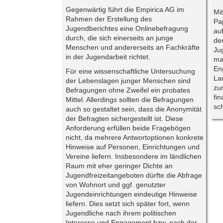
Gegenwärtig führt die Empirica AG im
Mi
Rahmen der Erstellung des
Pa
Jugendberichtes eine Onlinebefragung
auf
durch, die sich einerseits an junge
de
Menschen und andererseits an Fachkräfte
Ju
in der Jugendarbeit richtet.
ma
En
Für eine wissenschaftliche Untersuchung
La
der Lebenslagen junger Menschen sind
zu
Befragungen ohne Zweifel ein probates
fin
Mittel. Allerdings sollten die Befragungen
sc
auch so gestaltet sein, dass die Anonymität
der Befragten sichergestellt ist. Diese
Anforderung erfüllen beide Fragebögen
nicht, da mehrere Antwortoptionen konkrete
Hinweise auf Personen, Einrichtungen und
Vereine liefern. Insbesondere im ländlichen
Raum mit eher geringer Dichte an
Jugendfreizeitangeboten dürfte die Abfrage
von Wohnort und ggf. genutzter
Jugendeinrichtungen eindeutige Hinweise
liefern. Dies setzt sich später fort, wenn
Jugendliche nach ihrem politischen
Interesse und Engagement bzw. nach der