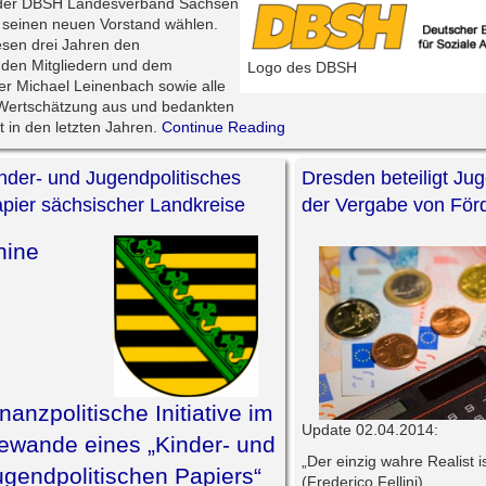
te der DBSH Landesverband Sachsen
 seinen neuen Vorstand wählen.
iesen drei Jahren den
 den Mitgliedern und dem
Logo des DBSH
r Michael Leinenbach sowie alle
 Wertschätzung aus und bedankten
 in den letzten Jahren.
Continue Reading
nder- und Jugendpolitisches
Dresden beteiligt Ju
pier sächsischer Landkreise
der Vergabe von Förd
nine
nanzpolitische Initiative im
Update 02.04.2014:
ewande eines „Kinder- und
„Der einzig wahre Realist is
ugendpolitischen Papiers“
(Frederico Fellini)